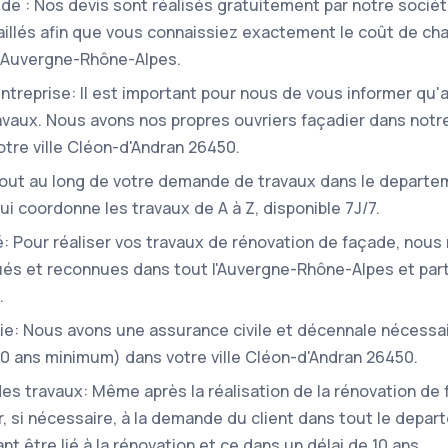
pide : Nos devis sont réalisés gratuitement par notre sociét
taillés afin que vous connaissiez exactement le coût de ch
n Auvergne-Rhône-Alpes.
'entreprise: Il est important pour nous de vous informer qu
ravaux. Nous avons nos propres ouvriers façadier dans notr
tre ville Cléon-d'Andran 26450.
Tout au long de votre demande de travaux dans le departe
ui coordonne les travaux de A à Z, disponible 7J/7.
: Pour réaliser vos travaux de rénovation de façade, nous 
s et reconnues dans tout l'Auvergne-Rhône-Alpes et part
.
ie: Nous avons une assurance civile et décennale nécessa
(10 ans minimum) dans votre ville Cléon-d'Andran 26450.
 des travaux: Même après la réalisation de la rénovation de
r, si nécessaire, à la demande du client dans tout le dep
t être lié à la rénovation et ce dans un délai de 10 ans.