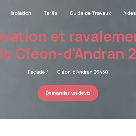
Isolation
Tarifs
Guide de Travaux
Aides
vation et ravaleme
de Cléon-d'Andran 
Façade /
Cléon-d'Andran 26450
Demander un devis