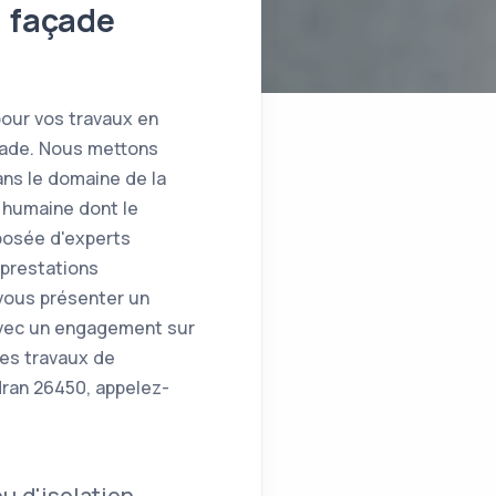
e façade
pour vos travaux en
açade. Nous mettons
ans le domaine de la
e humaine dont le
posée d'experts
 prestations
 vous présenter un
 avec un engagement sur
les travaux de
dran 26450, appelez-
u d'isolation