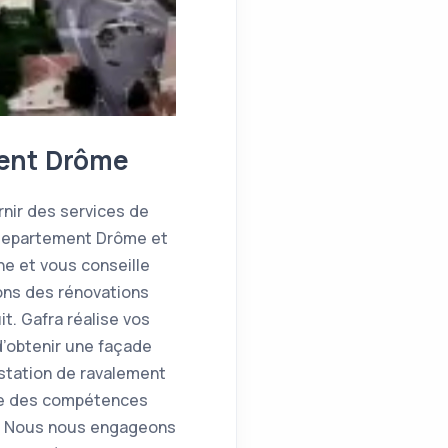
ment Drôme
rnir des services de
e departement Drôme et
e et vous conseille
ons des rénovations
t. Gafra réalise vos
d’obtenir une façade
estation de ravalement
xige des compétences
me Nous nous engageons