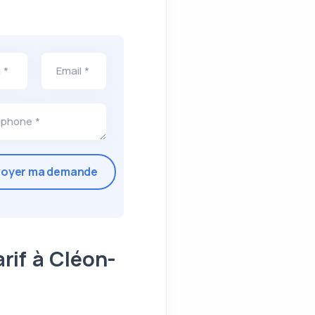
 *
Email *
ephone *
rif à Cléon-