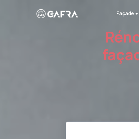
Façade
Réno
faça