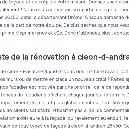
on de façade et de crépi de votre maison. Donnez une seco
valement ! Nous nous adressons aux particuliers pour tou
an 26450, dans le département Drôme. Chaque demande de r
 de la part de notre équipe. De plus sachez que nous vous
 prime Maprimerenov et c2e. Donc n'attendez plus , conta
iste de la rénovation à cleon-d-and
e de cleon-d-andran-26450 et vous desirez faire ravaler vot
vos murs ou de mettre en place un nouveau crépi ? Faites ap
nos façadier est motivée par une priorité , celle de répo
ences de façadier s'affichent chaque jour sur le terrain. D
 departement Drôme , et plus globalement sur tout Auver
 de clients satisfaits. N'hesitez pas à lire les commentai
olation extérieure à la façade, du ravalement au enduit, l’
ravaux de tous types de façade à cleon-d-andran-26450: 