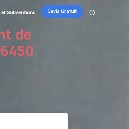
Devis Gratuit
 et Subventions
nt de
26450