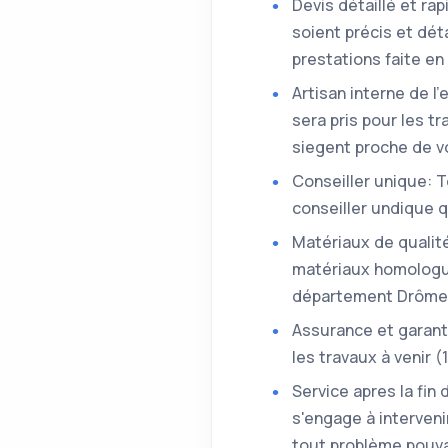
Devis détaillé et ra
soient précis et dé
prestations faite e
Artisan interne de l
sera pris pour les t
siegent proche de vo
Conseiller unique: 
conseiller undique q
Matériaux de qualité
matériaux homologué
département Drôme
Assurance et garant
les travaux à venir 
Service apres la fin
s'engage à interveni
tout problème pouvan