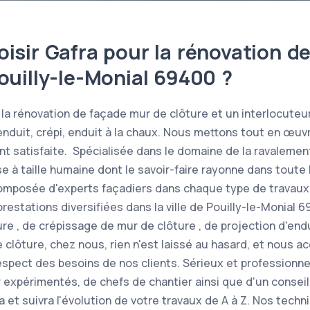
isir Gafra pour la rénovation d
ouilly-le-Monial 69400 ?
la rénovation de façade mur de clôture et un interlocuteur
enduit, crépi, enduit à la chaux. Nous mettons tout en œuv
ent satisfaite. Spécialisée dans le domaine de la ravalemen
se à taille humaine dont le savoir-faire rayonne dans toute
composée d'experts façadiers dans chaque type de travaux
restations diversifiées dans la ville de Pouilly-le-Monial 
re , de crépissage de mur de clôture , de projection d'end
 clôture, chez nous, rien n'est laissé au hasard, et nous a
espect des besoins de nos clients. Sérieux et professionnel
 expérimentés, de chefs de chantier ainsi que d'un conseil
 et suivra l'évolution de votre travaux de A à Z. Nos techn