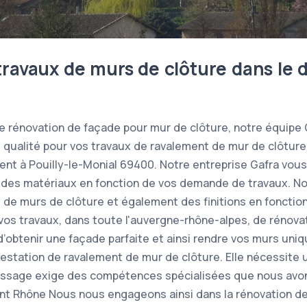
travaux de murs de clôture dans le
de rénovation de façade pour mur de clôture, notre équipe
e qualité pour vos travaux de ravalement de mur de clôtur
ent à Pouilly-le-Monial 69400. Notre entreprise Gafra vo
x des matériaux en fonction de vos demande de travaux. N
de murs de clôture et également des finitions en fonction
e vos travaux, dans toute l'auvergne-rhône-alpes, de rénova
n d’obtenir une façade parfaite et ainsi rendre vos murs uni
estation de ravalement de mur de clôture. Elle nécessite un
duissage exige des compétences spécialisées que nous avo
nt Rhône Nous nous engageons ainsi dans la rénovation de