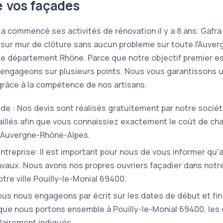
e vos façades
 a commencé ses activités de rénovation il y a 8 ans. Gaf
sur mur de clôture sans aucun probleme sur toute l'Auver
le département Rhône. Parce que notre objectif premier est
 engageons sur plusieurs points. Nous vous garantissons 
 grâce à la compétence de nos artisans.
pide : Nos devis sont réalisés gratuitement par notre sociét
taillés afin que vous connaissiez exactement le coût de ch
n Auvergne-Rhône-Alpes.
'entreprise: Il est important pour nous de vous informer qu
ravaux. Nous avons nos propres ouvriers façadier dans notr
tre ville Pouilly-le-Monial 69400.
us nous engageons par écrit sur les dates de début et fin 
 que nous portons ensemble à Pouilly-le-Monial 69400, les
lairement indiqués.