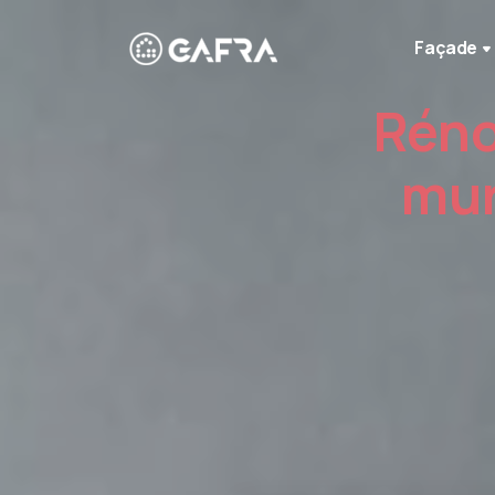
Façade
Réno
mur