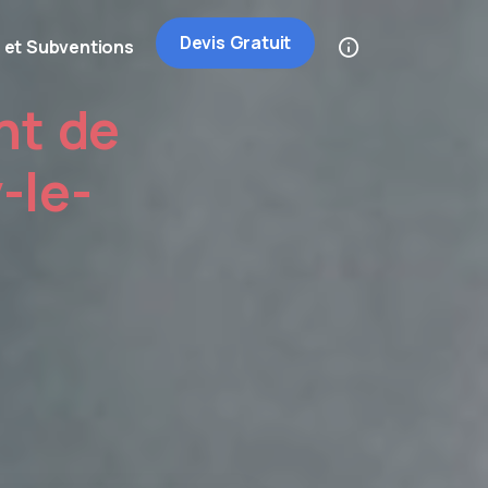
Devis Gratuit
 et Subventions
nt de
-le-