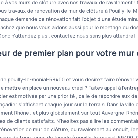
e à vos murs de clôture avec nos travaux de ravalement 
tous travaux de rénovation de mur de clôture à Pouilly-le-M
aque demande de rénovation fait l’objet d’une étude minu
sachez que nous vous aidons aussi pour le montage du dos
onc n'attendez plus , contactez nous sans plus attendre!
eur de premier plan pour votre mur 
e de pouilly-le-monial-69400 et vous desirez faire rénover 
 mettre en place un nouveau crépi ? Faites appel à l'entrep
er est motivée par une priorité , celle de répondre aux d
dier s'affichent chaque jour sur le terrain. Dans la ville 
ement Rhône , et plus globalement sur tout Auvergne-Rhôn
 de clients satisfaits. N'hesitez pas à lire les commentai
rénovation de mur de clôture, du ravalement au enduit, l’e
avaux de tous types de façade à pouilly-le-monial-69400: