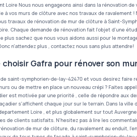
t Loire Nous nous engageons ainsi dans la rénovation de 
e à vos murs de clôture avec nos travaux de ravalement 
tous travaux de rénovation de mur de clôture à Saint-Symp
ire. Chaque demande de rénovation fait l’objet d’une étu
De plus sachez que nous vous aidons aussi pour le montag
onc n'attendez plus , contactez nous sans plus attendre!
e choisir Gafra pour rénover son mur
le de saint-symphorien-de-lay-42470 et vous desirez faire 
murs ou de mettre en place un nouveau crépi ? Faites appel 
er est motivée par une priorité , celle de répondre aux d
adier s'affichent chaque jour sur le terrain. Dans la ville
departement Loire , et plus globalement sur tout Auvergn
 de clients satisfaits. N'hesitez pas à lire les commentai
rénovation de mur de clôture, du ravalement au enduit, l’e
ravaux de tous types de façade à saint-symphorien-de-lay