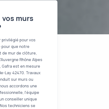
e vos murs
?
 privilégié pour vos
e pour que notre
t de mur de clôture,
 l'Auvergne Rhône Alpes
, Gafra est en mesure
-de-Lay 42470. Travaux
enduit sur murs ou
t nous accordons une
fessionnelle, l'équipe
un conseiller unique
. Nos techniciens se