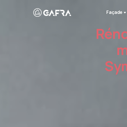
Façade
Réno
m
Sym