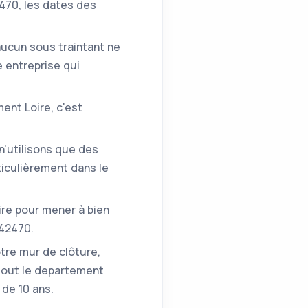
470, les dates des
'aucun sous traintant ne
e entreprise qui
ent Loire, c'est
n'utilisons que des
iculièrement dans le
ire pour mener à bien
 42470.
otre mur de clôture,
 tout le departement
 de 10 ans.