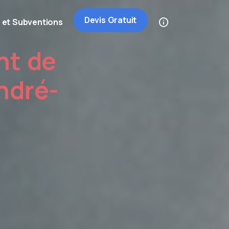
Devis Gratuit
 et Subventions
nt de
ndré-