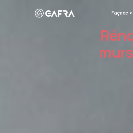
Façade
Réno
murs