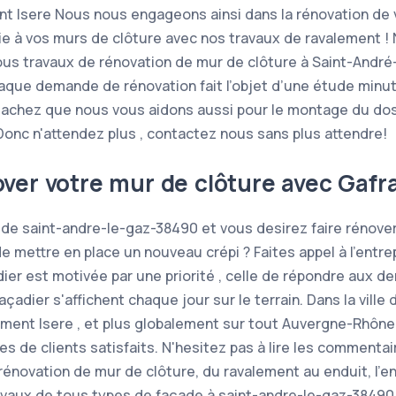
t Isere Nous nous engageons ainsi dans la rénovation de 
e à vos murs de clôture avec nos travaux de ravalement 
tous travaux de rénovation de mur de clôture à Saint-André
que demande de rénovation fait l’objet d’une étude minut
sachez que nous vous aidons aussi pour le montage du dos
onc n'attendez plus , contactez nous sans plus attendre!
ver votre mur de clôture avec Gafra
e de saint-andre-le-gaz-38490 et vous desirez faire rénover
 mettre en place un nouveau crépi ? Faites appel à l'entrep
er est motivée par une priorité , celle de répondre aux d
dier s'affichent chaque jour sur le terrain. Dans la ville
ment Isere , et plus globalement sur tout Auvergne-Rhône
 de clients satisfaits. N'hesitez pas à lire les commentai
rénovation de mur de clôture, du ravalement au enduit, l’e
ravaux de tous types de façade à saint-andre-le-gaz-3849