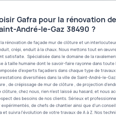
isir Gafra pour la rénovation d
Saint-André-le-Gaz 38490 ?
la rénovation de façade mur de clôture et un interlocuteur
enduit, crépi, enduit à la chaux. Nous mettons tout en œuvr
ent satisfaite. Spécialisée dans le domaine de la ravalemen
se à taille humaine dont le savoir-faire rayonne dans toute
composée d'experts façadiers dans chaque type de travaux
restations diversifiées dans la ville de Saint-André-le-Ga
re , de crépissage de mur de clôture , de projection d'end
 clôture, chez nous, rien n'est laissé au hasard, et nous a
espect des besoins de nos clients. Sérieux et professionnel
 expérimentés, de chefs de chantier ainsi que d'un conseil
 et suivra l'évolution de votre travaux de A à Z. Nos techn