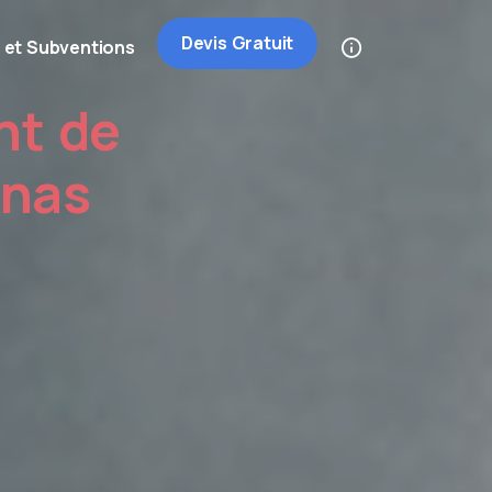
Devis Gratuit
 et Subventions
nt de
onas