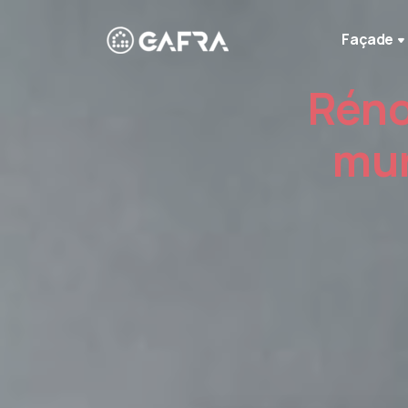
Façade
Réno
mur