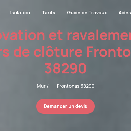
Isolation
Tarifs
Guide de Travaux
Aides
vation et ravaleme
s de clôture Front
38290
Mur /
Frontonas 38290
Demander un devis