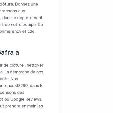
clôture. Donnez une
adressons aux
0, dans le departement
rt de notre équipe. De
primerenov et c2e.
afra à
r de clôture , nettoyer
fra. La démarche de nos
ients. Nos
rontonas-38290, dans le
ecensons des
ilot ou Google Reviews.
eut prendre en main les
 !