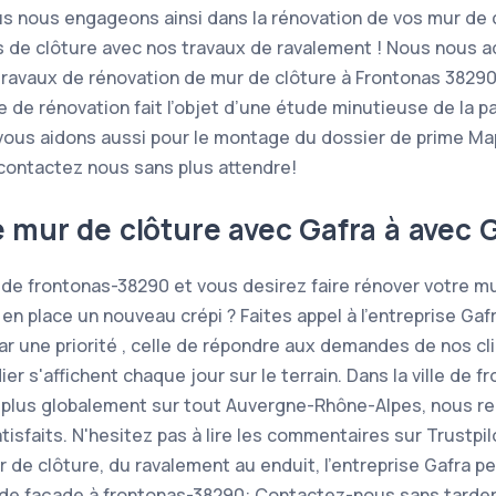
s nous engageons ainsi dans la rénovation de vos mur de 
s de clôture avec nos travaux de ravalement ! Nous nous 
 travaux de rénovation de mur de clôture à Frontonas 3829
de rénovation fait l’objet d’une étude minutieuse de la pa
vous aidons aussi pour le montage du dossier de prime Ma
 contactez nous sans plus attendre!
 mur de clôture avec Gafra à
avec G
e de frontonas-38290 et vous desirez faire rénover votre mu
en place un nouveau crépi ? Faites appel à l'entreprise Ga
ar une priorité , celle de répondre aux demandes de nos cl
 s'affichent chaque jour sur le terrain. Dans la ville de f
t plus globalement sur tout Auvergne-Rhône-Alpes, nous r
tisfaits. N'hesitez pas à lire les commentaires sur Trustp
 de clôture, du ravalement au enduit, l’entreprise Gafra p
 de façade à frontonas-38290: Contactez-nous sans tarder