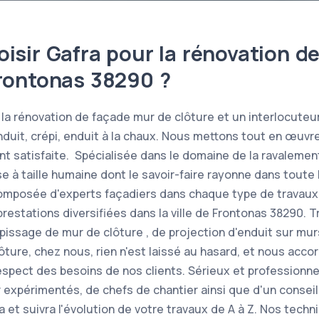
isir Gafra pour la rénovation d
Frontonas 38290 ?
la rénovation de façade mur de clôture et un interlocuteur
enduit, crépi, enduit à la chaux. Nous mettons tout en œuvr
ent satisfaite. Spécialisée dans le domaine de la ravalemen
se à taille humaine dont le savoir-faire rayonne dans toute
composée d'experts façadiers dans chaque type de travaux
restations diversifiées dans la ville de Frontonas 38290. 
épissage de mur de clôture , de projection d'enduit sur mu
ôture, chez nous, rien n'est laissé au hasard, et nous acco
espect des besoins de nos clients. Sérieux et professionnel
 expérimentés, de chefs de chantier ainsi que d'un conseil
 et suivra l'évolution de votre travaux de A à Z. Nos techn