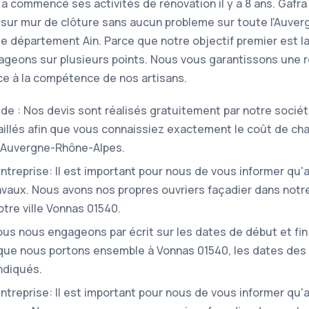
 a commencé ses activités de rénovation il y a 8 ans. Gaf
sur mur de clôture sans aucun probleme sur toute l'Auver
le département Ain. Parce que notre objectif premier est la
ageons sur plusieurs points. Nous vous garantissons une 
âce à la compétence de nos artisans.
pide : Nos devis sont réalisés gratuitement par notre sociét
taillés afin que vous connaissiez exactement le coût de ch
n Auvergne-Rhône-Alpes.
'entreprise: Il est important pour nous de vous informer qu
ravaux. Nous avons nos propres ouvriers façadier dans notr
tre ville Vonnas 01540.
us nous engageons par écrit sur les dates de début et fin 
 que nous portons ensemble à Vonnas 01540, les dates des
ndiqués.
'entreprise: Il est important pour nous de vous informer qu