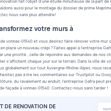
vation fait l’objet d’une étude minutieuse de la part de 
aidons aussi pour le montage du dossier de prime Maprim
actez nous sans plus attendre!
ransformez votre murs à
e de vonnas-01540 et vous desirez faire rénover votre mur d
en place un nouveau crépi ? Faites appel à l'entreprise Ga
ar une priorité , celle de répondre aux demandes de nos cl
 s'affichent chaque jour sur le terrain. Dans la ville de v
plus globalement sur tout Auvergne-Rhône-Alpes, nous rec
N'hesitez pas à lire les commentaires sur Trustpilot ou Goo
lôture, du ravalement au enduit, l’entreprise Gafra peut pr
 de façade à vonnas-01540: Contactez-nous sans tarder !
T DE RENOVATION DE
Nom