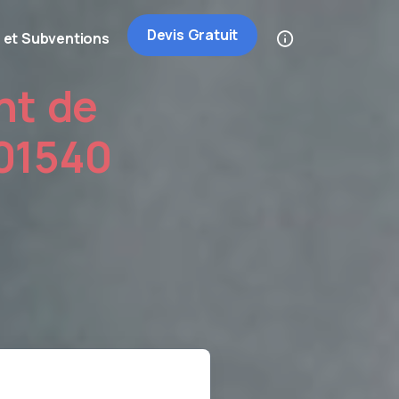
Devis Gratuit
 et Subventions
nt de
 01540