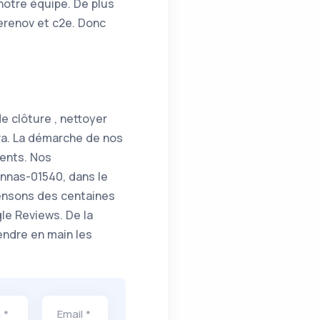
notre équipe. De plus
erenov et c2e. Donc
e clôture , nettoyer
fra. La démarche de nos
ients. Nos
onnas-01540, dans le
ensons des centaines
gle Reviews. De la
endre en main les
 *
Email *