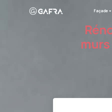
Façade
Réno
murs 