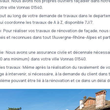
ravaux. Nous avons nos propres ouvriers façadier dans notr
tre ville Vonnas 01540.
Tout au long de votre demande de travaux dans le departem
ui coordonne les travaux de A à Z, disponible 7J/7.
: Pour réaliser vos travaux de rénovation de façade, nous 
s et reconnues dans tout l'Auvergne-Rhône-Alpes et part
ie: Nous avons une assurance civile et décennale nécessa
(10 ans minimum) dans votre ville Vonnas 01540.
 des travaux: Même après la réalisation du ravalement de v
e à intervenir, si nécessaire, à la demande du client dans
blème pouvant être lié à la rénovation et ce dans un délai d