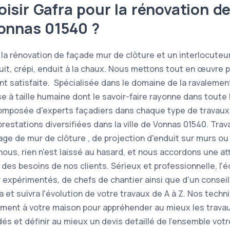
isir Gafra pour la rénovation d
Vonnas 01540 ?
la rénovation de façade mur de clôture et un interlocuteur
duit, crépi, enduit à la chaux. Nous mettons tout en œuvre 
ent satisfaite. Spécialisée dans le domaine de la ravalemen
se à taille humaine dont le savoir-faire rayonne dans toute
composée d'experts façadiers dans chaque type de travaux
restations diversifiées dans la ville de Vonnas 01540. Tra
sage de mur de clôture , de projection d'enduit sur murs o
nous, rien n'est laissé au hasard, et nous accordons une at
 des besoins de nos clients. Sérieux et professionnelle, l'
 expérimentés, de chefs de chantier ainsi que d'un conseil
 et suivra l'évolution de votre travaux de A à Z. Nos techn
ement à votre maison pour appréhender au mieux les trava
s et définir au mieux un devis detaillé de l'ensemble votr